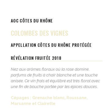
AOC CÔTES DU RHÔNE
COLOMBES DES VIGNES
APPELLATION CÔTES DU RHÔNE PROTÉGÉE
RÉVÉLATION FRUITÉE 2018
Nez aux arômes floraux où la rose domine,
parfums de fruits à chair blanche et une touche
anisée. Ce vin frais et équilibré est très floral avec
une fin de bouche portée par les épices douces.
Cépages : Grenache blanc, Roussane,
Marsanne et Clairette