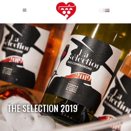
T
H
E
S
E
L
E
C
T
I
O
N
2
0
1
9